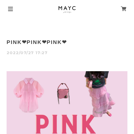
PINK❤︎PINK❤︎PINK❤︎
2022/07/27 17:27