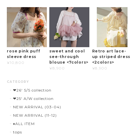
rose pink puff
sweet and cool
Retro art lace-
sleeve dress
see-through
up striped dress
blouse <7colors>
<2colors>
¥10,800
¥8,900
¥8,900
CATEGORY
❤︎26' S/S collection
❤︎25' A/W collection
NEW ARRIVAL (03-04)
NEW ARRIVAL (11-12)
♦︎ALL ITEM
tops