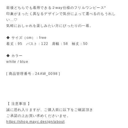
前後どちらでも着用できる２way仕様のフリルワンピース*
印象がまったく異なるデザインで気分によって選べるのもうれし
い...♡
気軽におしゃれを楽しみたい方にぴったりの一着。
◆ サイズ（cm）：free
着丈：95 バスト：122 肩幅：58 袖丈：50
◆ カラー
white / blue
[ 商品管理番号：24AW_0098 ]
【 注意事項 】
誠に恐れ入りますが、ご購入前に以下をご確認頂き
ご承諾の上お買い求めくださいませ。
https://shop.mayc.design/about