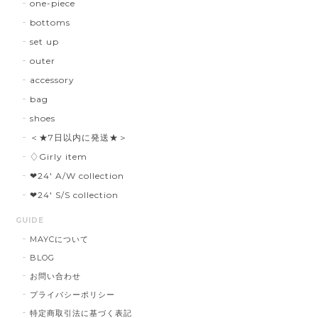
one-piece
bottoms
set up
outer
accessory
bag
shoes
＜★7日以内に発送★＞
♢Girly item
❤︎24' A/W collection
❤︎24' S/S collection
GUIDE
MAYCについて
BLOG
お問い合わせ
プライバシーポリシー
特定商取引法に基づく表記