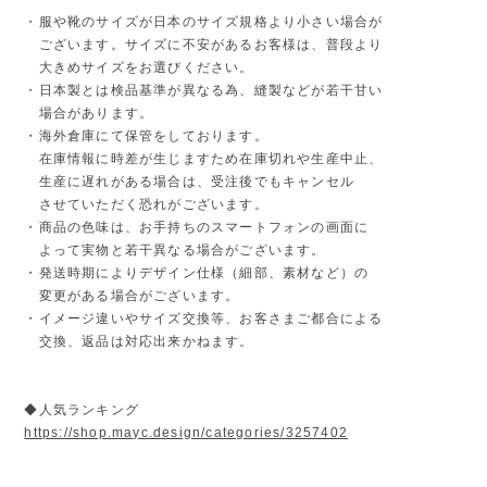
・服や靴のサイズが日本のサイズ規格より小さい場合が
ございます。サイズに不安があるお客様は、普段より
大きめサイズをお選びください。
・日本製とは検品基準が異なる為、縫製などが若干甘い
場合があります。
・海外倉庫にて保管をしております。
在庫情報に時差が生じますため在庫切れや生産中止、
生産に遅れがある場合は、受注後でもキャンセル
させていただく恐れがございます。
・商品の色味は、お手持ちのスマートフォンの画面に
よって実物と若干異なる場合がございます。
・発送時期によりデザイン仕様（細部、素材など）の
変更がある場合がございます。
・イメージ違いやサイズ交換等、お客さまご都合による
交換、返品は対応出来かねます。
◆人気ランキング
https://shop.mayc.design/categories/3257402