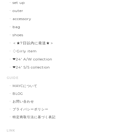
set up
outer
accessory
bag
shoes
＜★7日以内に発送★＞
♢Girly item
❤︎24' A/W collection
❤︎24' S/S collection
GUIDE
MAYCについて
BLOG
お問い合わせ
プライバシーポリシー
特定商取引法に基づく表記
LINK