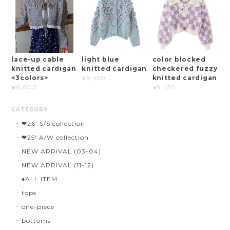
lace-up cable
light blue
color blocked
knitted cardigan
knitted cardigan
checkered fuzzy
<3colors>
knitted cardigan
¥9,450
¥8,800
¥9,450
CATEGORY
❤︎26' S/S collection
❤︎25' A/W collection
NEW ARRIVAL (03-04)
NEW ARRIVAL (11-12)
♦︎ALL ITEM
tops
one-piece
bottoms