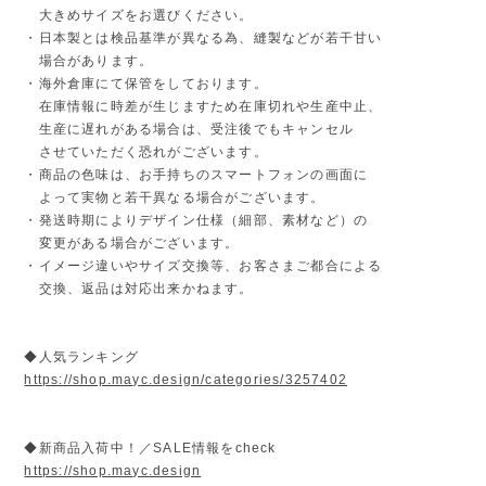
大きめサイズをお選びください。
・日本製とは検品基準が異なる為、縫製などが若干甘い
場合があります。
・海外倉庫にて保管をしております。
在庫情報に時差が生じますため在庫切れや生産中止、
生産に遅れがある場合は、受注後でもキャンセル
させていただく恐れがございます。
・商品の色味は、お手持ちのスマートフォンの画面に
よって実物と若干異なる場合がございます。
・発送時期によりデザイン仕様（細部、素材など）の
変更がある場合がございます。
・イメージ違いやサイズ交換等、お客さまご都合による
交換、返品は対応出来かねます。
◆人気ランキング
https://shop.mayc.design/categories/3257402
◆新商品入荷中！／SALE情報をcheck
https://shop.mayc.design