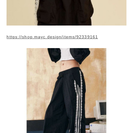
https://shop.mayc.design/items/92339161