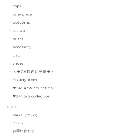
tops
one-piece
bottoms
set up
outer
accessory
bag
shoes
＜★7日以内に発送★＞
♢Girly item
❤︎24' A/W collection
❤︎24' S/S collection
GUIDE
MAYCについて
BLOG
お問い合わせ