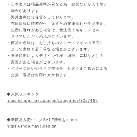
・日本製とは検品基準が異なる為、縫製などが若干甘い
場合があります。
・海外倉庫にて保管をしております。
在庫情報に時差が生じますため在庫切れや生産中止、
生産に遅れがある場合は、受注後でもキャンセル
させていただく恐れがございます。
・商品の色味は、お手持ちのスマートフォンの画面に
よって実物と若干異なる場合がございます。
・発送時期によりデザイン仕様（細部、素材など）の
変更がある場合がございます。
・イメージ違いやサイズ交換等、お客さまご都合による
交換、返品は対応出来かねます。
◆人気ランキング
https://shop.mayc.design/categories/3257402
◆新商品入荷中！／SALE情報をcheck
https://shop.mayc.design