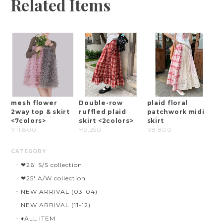
Related Items
mesh flower
Double-row
plaid floral
2way top & skirt
ruffled plaid
patchwork midi
<7colors>
skirt <2colors>
skirt
¥11,800
¥9,250
¥8,800
CATEGORY
❤︎26' S/S collection
❤︎25' A/W collection
NEW ARRIVAL (03-04)
NEW ARRIVAL (11-12)
♦︎ALL ITEM