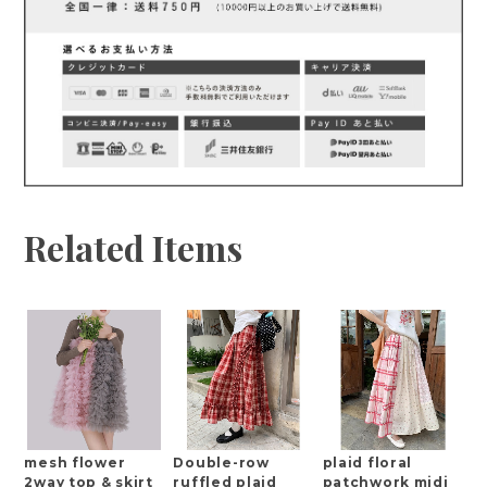
Related Items
mesh flower
Double-row
plaid floral
2way top & skirt
ruffled plaid
patchwork midi