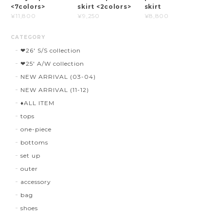
<7colors>
skirt <2colors>
skirt
¥11,800
¥9,250
¥8,800
CATEGORY
❤︎26' S/S collection
❤︎25' A/W collection
NEW ARRIVAL (03-04)
NEW ARRIVAL (11-12)
♦︎ALL ITEM
tops
one-piece
bottoms
set up
outer
accessory
bag
shoes