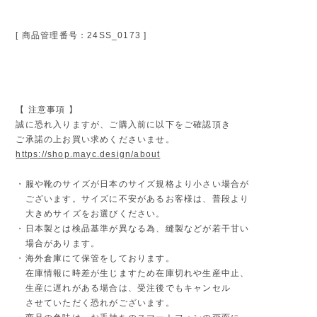
[ 商品管理番号：24SS_0173 ]
【 注意事項 】
誠に恐れ入りますが、ご購入前に以下をご確認頂き
ご承諾の上お買い求めくださいませ。
https://shop.mayc.design/about
・服や靴のサイズが日本のサイズ規格より小さい場合が
ございます。サイズに不安があるお客様は、普段より
大きめサイズをお選びください。
・日本製とは検品基準が異なる為、縫製などが若干甘い
場合があります。
・海外倉庫にて保管をしております。
在庫情報に時差が生じますため在庫切れや生産中止、
生産に遅れがある場合は、受注後でもキャンセル
させていただく恐れがございます。