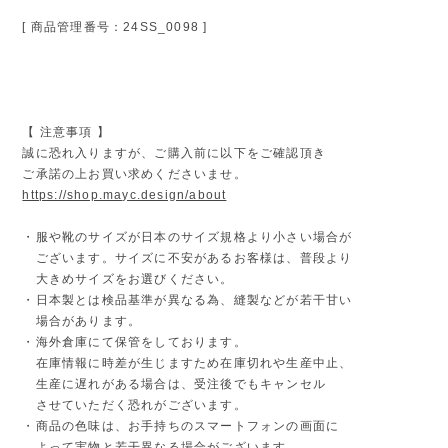
[ 商品管理番号：24SS_0098 ]
【 注意事項 】
誠に恐れ入りますが、ご購入前に以下をご確認頂き
ご承諾の上お買い求めくださいませ。
https://shop.mayc.design/about
・服や靴のサイズが日本のサイズ規格より小さい場合が
ございます。サイズに不安があるお客様は、普段より
大きめサイズをお選びください。
・日本製とは検品基準が異なる為、縫製などが若干甘い
場合があります。
・海外倉庫にて保管をしております。
在庫情報に時差が生じますため在庫切れや生産中止、
生産に遅れがある場合は、受注後でもキャンセル
させていただく恐れがございます。
・商品の色味は、お手持ちのスマートフォンの画面に
よって実物と若干異なる場合がございます。