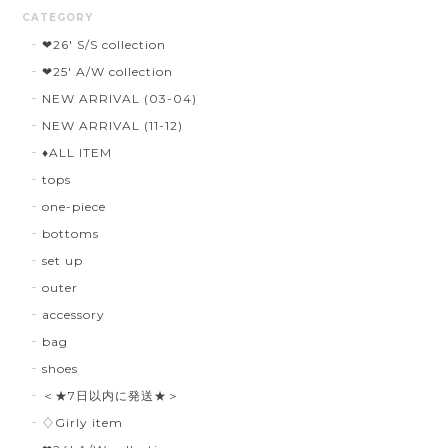
CATEGORY
❤︎26' S/S collection
❤︎25' A/W collection
NEW ARRIVAL (03-04)
NEW ARRIVAL (11-12)
♦︎ALL ITEM
tops
one-piece
bottoms
set up
outer
accessory
bag
shoes
＜★7日以内に発送★＞
♢Girly item