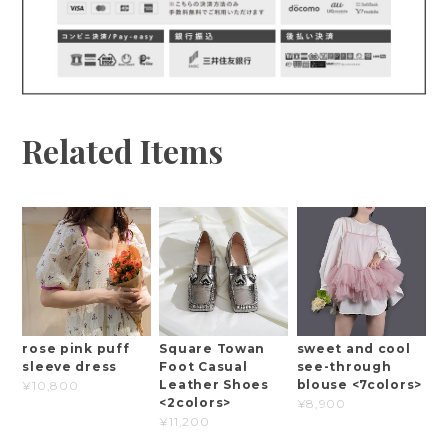
Related Items
rose pink puff
Square Towan
sweet and cool
sleeve dress
Foot Casual
see-through
Leather Shoes
blouse <7colors>
¥10,800
<2colors>
¥8,900
¥11,200