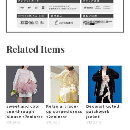
Related Items
sweet and cool
Retro art lace-
Deconstructed
see-through
up striped dress
patchwork
blouse <7colors>
<2colors>
jacket
¥8,900
¥8,900
¥13,800