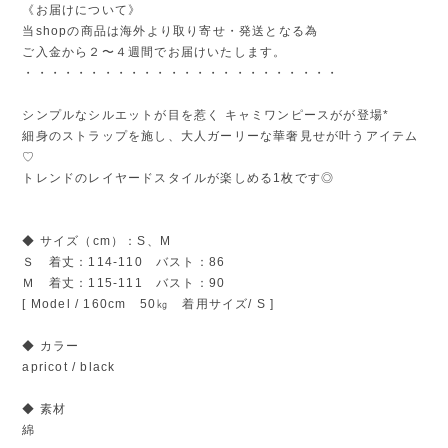
《お届けについて》
当shopの商品は海外より取り寄せ・発送となる為
ご入金から２〜４週間でお届けいたします。
・・・・・・・・・・・・・・・・・・・・・・・・
シンプルなシルエットが目を惹く キャミワンピースがが登場*
細身のストラップを施し、大人ガーリーな華奢見せが叶うアイテム
♡
トレンドのレイヤードスタイルが楽しめる1枚です◎
◆ サイズ（cm）：S、M
Ｓ 着丈：114‐110 バスト：86
Ｍ 着丈：115‐111 バスト：90
[ Model / 160cm 50㎏ 着用サイズ/ S ]
◆ カラー
apricot / black
◆ 素材
綿