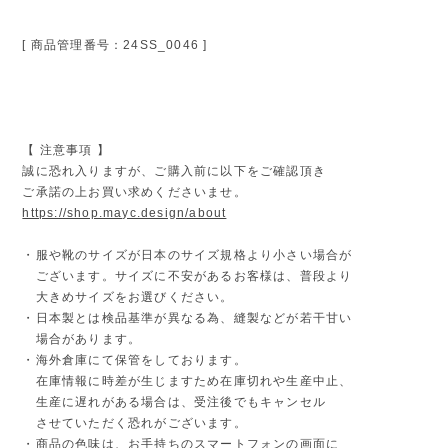
[ 商品管理番号：24SS_0046 ]
【 注意事項 】
誠に恐れ入りますが、ご購入前に以下をご確認頂き
ご承諾の上お買い求めくださいませ。
https://shop.mayc.design/about
・服や靴のサイズが日本のサイズ規格より小さい場合が
ございます。サイズに不安があるお客様は、普段より
大きめサイズをお選びください。
・日本製とは検品基準が異なる為、縫製などが若干甘い
場合があります。
・海外倉庫にて保管をしております。
在庫情報に時差が生じますため在庫切れや生産中止、
生産に遅れがある場合は、受注後でもキャンセル
させていただく恐れがございます。
・商品の色味は、お手持ちのスマートフォンの画面に