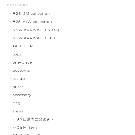
CATEGORY
❤︎26' S/S collection
❤︎25' A/W collection
NEW ARRIVAL (03-04)
NEW ARRIVAL (11-12)
♦︎ALL ITEM
tops
one-piece
bottoms
set up
outer
accessory
bag
shoes
＜★7日以内に発送★＞
♢Girly item