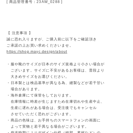
[ 商品管理番号：23AW_0288 ]
【 注意事項 】
誠に恐れ入りますが、ご購入前に以下をご確認頂き
ご承諾の上お買い求めくださいませ。
https://shop.mayc.design/about
・服や靴のサイズが日本のサイズ規格より小さい場合が
ございます。サイズに不安があるお客様は、普段より
大きめサイズをお選びください。
・日本製とは検品基準が異なる為、縫製などが若干甘い
場合があります。
・海外倉庫にて保管をしております。
在庫情報に時差が生じますため在庫切れや生産中止、
生産に遅れがある場合は、受注後でもキャンセル
させていただく恐れがございます。
・商品の色味は、お手持ちのスマートフォンの画面に
よって実物と若干異なる場合がございます。
・発送時期によりデザイン仕様（細部、素材など）の