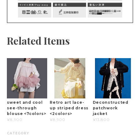
Related Items
sweet and cool
Retro art lace-
Deconstructed
see-through
up striped dress
patchwork
blouse <7colors>
<2colors>
jacket
¥8,900
¥8,900
¥13,800
CATEGORY