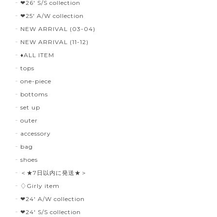
❤︎26' S/S collection
❤︎25' A/W collection
NEW ARRIVAL (03-04)
NEW ARRIVAL (11-12)
♦︎ALL ITEM
tops
one-piece
bottoms
set up
outer
accessory
bag
shoes
＜★7日以内に発送★＞
♢Girly item
❤︎24' A/W collection
❤︎24' S/S collection