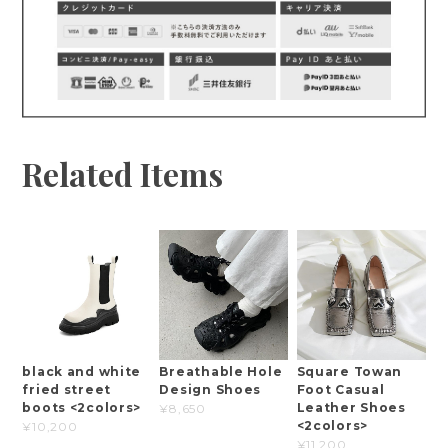
Related Items
black and white
Breathable Hole
Square Towan
fried street
Design Shoes
Foot Casual
boots <2colors>
Leather Shoes
¥8,650
<2colors>
¥10,200
¥11,200