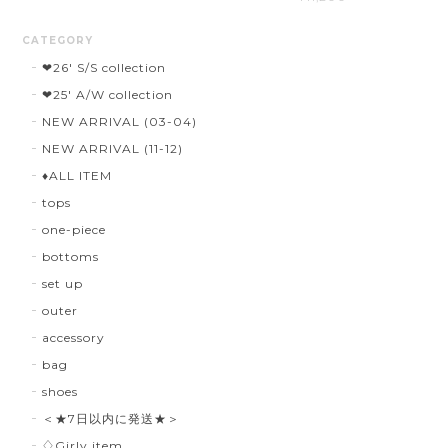
CATEGORY
❤︎26' S/S collection
❤︎25' A/W collection
NEW ARRIVAL (03-04)
NEW ARRIVAL (11-12)
♦︎ALL ITEM
tops
one-piece
bottoms
set up
outer
accessory
bag
shoes
＜★7日以内に発送★＞
♢Girly item