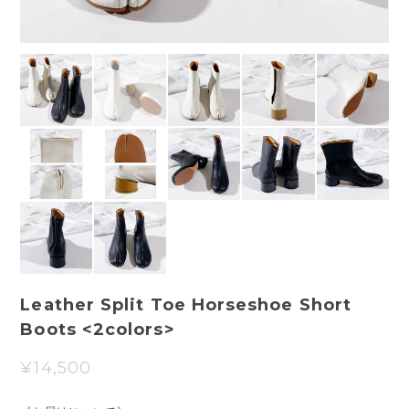
Leather Split Toe Horseshoe Short
Boots <2colors>
¥14,500