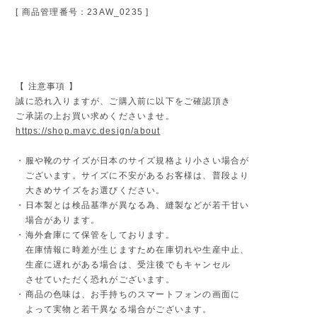
[ 商品管理番号：23AW_0235 ]
【 注意事項 】
誠に恐れ入りますが、ご購入前に以下をご確認頂き
ご承諾の上お買い求めくださいませ。
https://shop.mayc.design/about
・服や靴のサイズが日本のサイズ規格より小さい場合が
ございます。サイズに不安があるお客様は、普段より
大きめサイズをお選びください。
・日本製とは検品基準が異なる為、縫製などが若干甘い
場合があります。
・海外倉庫にて保管をしております。
在庫情報に時差が生じますため在庫切れや生産中止、
生産に遅れがある場合は、受注後でもキャンセル
させていただく恐れがございます。
・商品の色味は、お手持ちのスマートフォンの画面に
よって実物と若干異なる場合がございます。