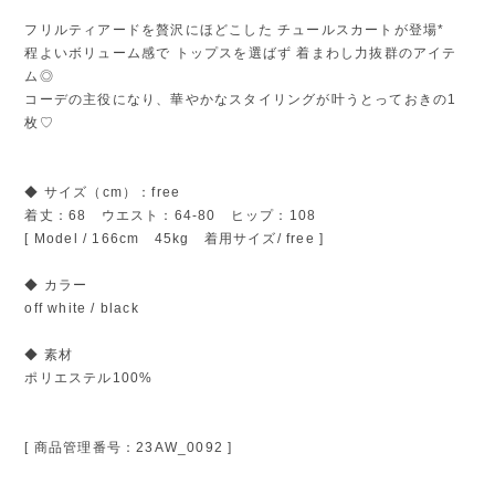
フリルティアードを贅沢にほどこした チュールスカートが登場*
程よいボリューム感で トップスを選ばず 着まわし力抜群のアイテ
ム◎
コーデの主役になり、華やかなスタイリングが叶うとっておきの1
枚♡
◆ サイズ（cm）：free
着丈：68 ウエスト：64-80 ヒップ：108
[ Model / 166cm 45kg 着用サイズ/ free ]
◆ カラー
off white / black
◆ 素材
ポリエステル100%
[ 商品管理番号：23AW_0092 ]