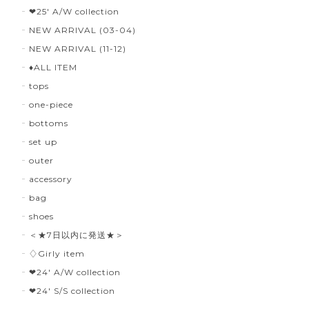
❤︎25' A/W collection
NEW ARRIVAL (03-04)
NEW ARRIVAL (11-12)
♦︎ALL ITEM
tops
one-piece
bottoms
set up
outer
accessory
bag
shoes
＜★7日以内に発送★＞
♢Girly item
❤︎24' A/W collection
❤︎24' S/S collection