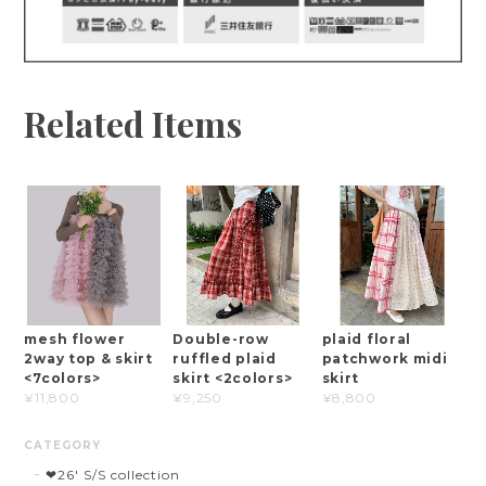
Related Items
mesh flower
Double-row
plaid floral
2way top & skirt
ruffled plaid
patchwork midi
<7colors>
skirt <2colors>
skirt
¥11,800
¥9,250
¥8,800
CATEGORY
❤︎26' S/S collection