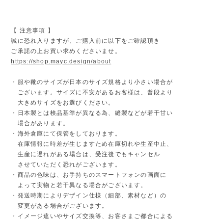
【 注意事項 】
誠に恐れ入りますが、ご購入前に以下をご確認頂き
ご承諾の上お買い求めくださいませ。
https://shop.mayc.design/about
・服や靴のサイズが日本のサイズ規格より小さい場合が
ございます。サイズに不安があるお客様は、普段より
大きめサイズをお選びください。
・日本製とは検品基準が異なる為、縫製などが若干甘い
場合があります。
・海外倉庫にて保管をしております。
在庫情報に時差が生じますため在庫切れや生産中止、
生産に遅れがある場合は、受注後でもキャンセル
させていただく恐れがございます。
・商品の色味は、お手持ちのスマートフォンの画面に
よって実物と若干異なる場合がございます。
・発送時期によりデザイン仕様（細部、素材など）の
変更がある場合がございます。
・イメージ違いやサイズ交換等、お客さまご都合による