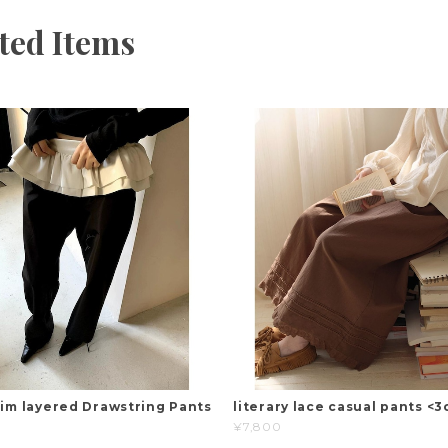
ted Items
lim layered Drawstring Pants
literary lace casual pants <3
¥7,800