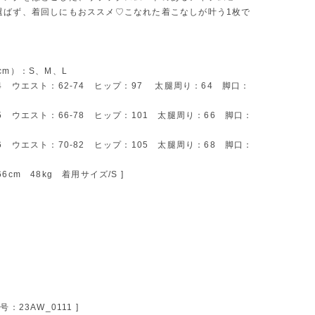
選ばず、着回しにもおススメ♡こなれた着こなしが叶う1枚で
cm）：S、M、L
4 ウエスト：62-74 ヒップ：97 太腿周り：64 脚口：
5 ウエスト：66-78 ヒップ：101 太腿周り：66 脚口：
6 ウエスト：70-82 ヒップ：105 太腿周り：68 脚口：
/ 166cm 48kg 着用サイズ/S ]
号：23AW_0111 ]