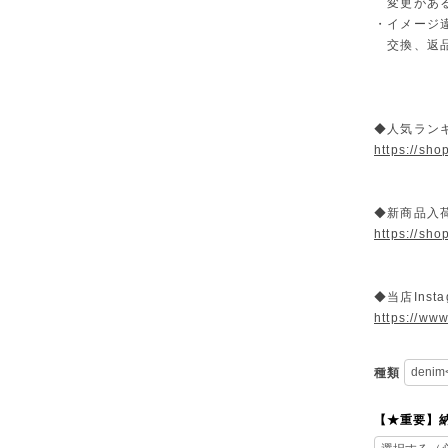
変更がある
・イメージ
交換、返品
◆人気ラン
https://sh
◆新商品入荷
https://sh
◆当店Insta
https://www
種類
【★重要】