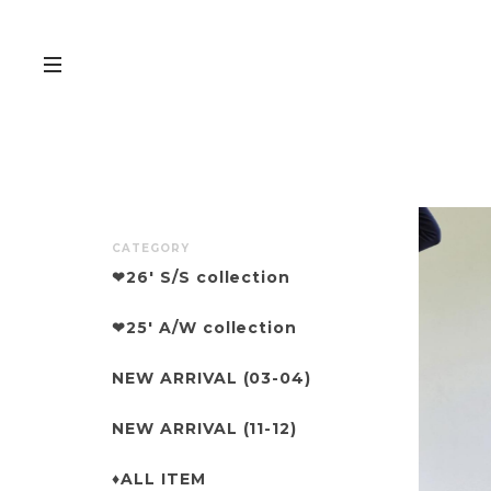
CATEGORY
❤︎26' S/S collection
❤︎25' A/W collection
NEW ARRIVAL (03-04)
NEW ARRIVAL (11-12)
♦︎ALL ITEM