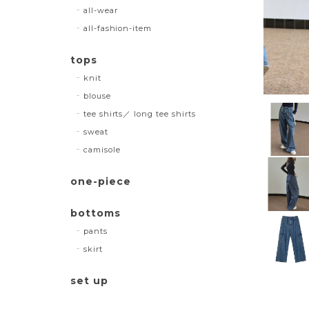
all-wear
all-fashion-item
tops
knit
blouse
tee shirts／ long tee shirts
sweat
camisole
one-piece
bottoms
pants
skirt
set up