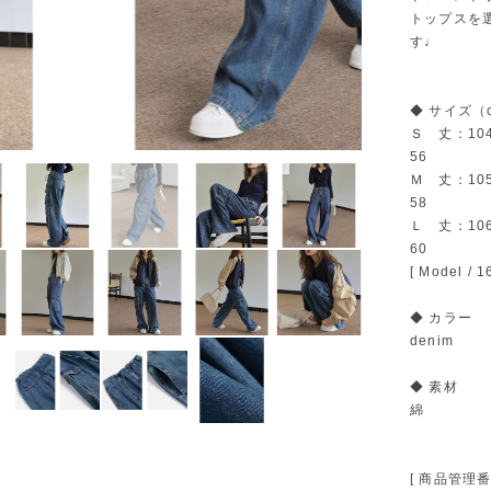
トップスを
す♩
◆ サイズ（
Ｓ 丈：10
56
Ｍ 丈：10
58
Ｌ 丈：10
60
[ Model 
◆ カラー
denim
◆ 素材
綿
[ 商品管理番