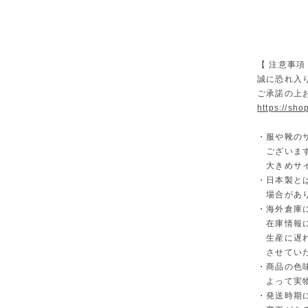
【 注意事項
誠に恐れ入
ご承諾の上
https://sh
・服や靴の
ございます
大きめサイ
・日本製と
場合があ
・海外倉庫
在庫情報に
生産に遅れ
させていた
・商品の色
よって実物
・発送時期