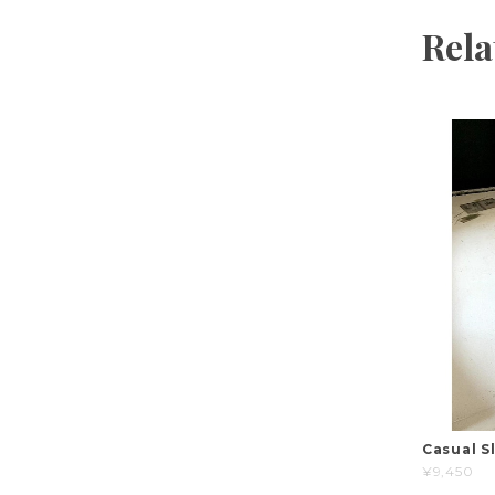
Rela
Casual S
¥9,450