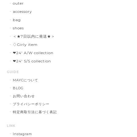
outer
accessory
bag
shoes
＜★7日以内に発送★＞
♢Girly item
❤︎24' A/W collection
❤︎24' S/S collection
GUIDE
MAYCについて
BLOG
お問い合わせ
プライバシーポリシー
特定商取引法に基づく表記
LINK
Instagram