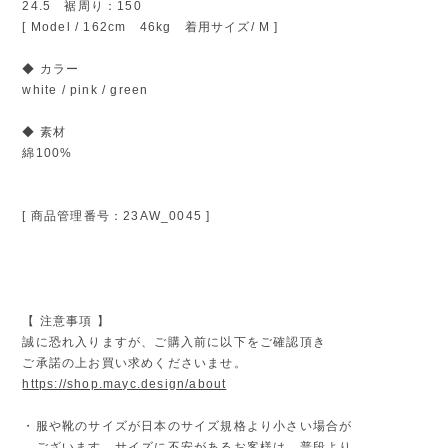
24.5 裾周り：150
[ Model / 162cm 46kg 着用サイズ/ M ]
◆ カラー
white / pink / green
◆ 素材
綿100%
[ 商品管理番号：23AW_0045 ]
【 注意事項 】
誠に恐れ入りますが、ご購入前に以下をご確認頂き
ご承諾の上お買い求めくださいませ。
https://shop.mayc.design/about
・服や靴のサイズが日本のサイズ規格より小さい場合が
ございます。サイズに不安があるお客様は、普段より