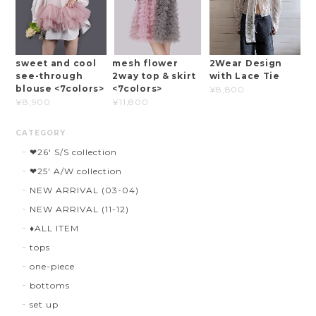
sweet and cool
mesh flower
2Wear Design
see-through
2way top & skirt
with Lace Tie
blouse <7colors>
<7colors>
¥8,800
¥8,900
¥11,800
CATEGORY
❤︎26' S/S collection
❤︎25' A/W collection
NEW ARRIVAL (03-04)
NEW ARRIVAL (11-12)
♦︎ALL ITEM
tops
one-piece
bottoms
set up