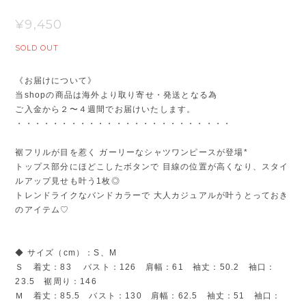
¥9,450
SOLD OUT
《お届けについて》
当shopの商品は海外より取り寄せ・発送となる為
ご入金から２〜４週間でお届けいたします。
・・・・・・・・・・・・・・・・・・・・・・・・
裾フリルが目を惹く ガーリーなシャツワンピースが登場*
トップス部分にほどこしたボタンで 目線の位置が高くなり、スタイ
ルアップ見せも叶う1枚◎
トレンドライクなバンドカラーで 大人カジュアルが叶うとっておき
のアイテム♡
◆ サイズ（cm）：S、M
Ｓ 着丈：83 バスト：126 肩幅：61 袖丈：50.2 袖口：
23.5 裾周り：146
Ｍ 着丈：85.5 バスト：130 肩幅：62.5 袖丈：51 袖口：