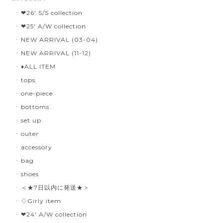
❤︎26' S/S collection
❤︎25' A/W collection
NEW ARRIVAL (03-04)
NEW ARRIVAL (11-12)
♦︎ALL ITEM
tops
one-piece
bottoms
set up
outer
accessory
bag
shoes
＜★7日以内に発送★＞
♢Girly item
❤︎24' A/W collection