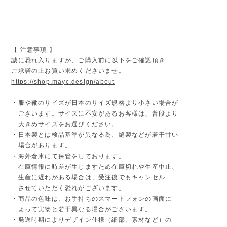
【 注意事項 】
誠に恐れ入りますが、ご購入前に以下をご確認頂き
ご承諾の上お買い求めくださいませ。
https://shop.mayc.design/about
・服や靴のサイズが日本のサイズ規格より小さい場合が
ございます。サイズに不安があるお客様は、普段より
大きめサイズをお選びください。
・日本製とは検品基準が異なる為、縫製などが若干甘い
場合があります。
・海外倉庫にて保管をしております。
在庫情報に時差が生じますため在庫切れや生産中止、
生産に遅れがある場合は、受注後でもキャンセル
させていただく恐れがございます。
・商品の色味は、お手持ちのスマートフォンの画面に
よって実物と若干異なる場合がございます。
・発送時期によりデザイン仕様（細部、素材など）の