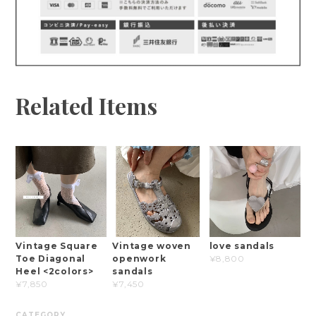
Related Items
Vintage Square
Vintage woven
love sandals
Toe Diagonal
openwork
¥8,800
Heel <2colors>
sandals
¥7,850
¥7,450
CATEGORY