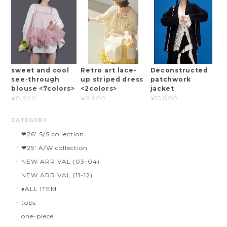
sweet and cool
Retro art lace-
Deconstructed
see-through
up striped dress
patchwork
blouse <7colors>
<2colors>
jacket
¥8,900
¥8,900
¥13,800
CATEGORY
❤︎26' S/S collection
❤︎25' A/W collection
NEW ARRIVAL (03-04)
NEW ARRIVAL (11-12)
♦︎ALL ITEM
tops
one-piece