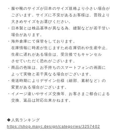
・服や靴のサイズが日本のサイズ規格より小さい場合が
ございます。サイズに不安があるお客様は、普段より
大きめサイズをお選びください。
・日本製とは検品基準が異なる為、縫製などが若干甘い
場合があります。
・海外倉庫にて保管をしております。
在庫情報に時差が生じますため在庫切れや生産中止、
生産に遅れがある場合は、受注後でもキャンセル
させていただく恐れがございます。
・商品の色味は、お手持ちのスマートフォンの画面に
よって実物と若干異なる場合がございます。
・発送時期によりデザイン仕様（細部、素材など）の
変更がある場合がございます。
・イメージ違いやサイズ交換等、お客さまご都合による
交換、返品は対応出来かねます。
◆人気ランキング
https://shop.mayc.design/categories/3257402