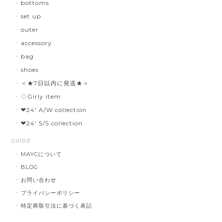
bottoms
set up
outer
accessory
bag
shoes
＜★7日以内に発送★＞
♢Girly item
❤︎24' A/W collection
❤︎24' S/S collection
GUIDE
MAYCについて
BLOG
お問い合わせ
プライバシーポリシー
特定商取引法に基づく表記