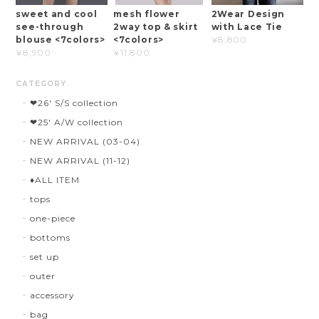
sweet and cool
mesh flower
2Wear Design
see-through
2way top & skirt
with Lace Tie
blouse <7colors>
<7colors>
¥8,800
¥8,900
¥11,800
CATEGORY
❤︎26' S/S collection
❤︎25' A/W collection
NEW ARRIVAL (03-04)
NEW ARRIVAL (11-12)
♦︎ALL ITEM
tops
one-piece
bottoms
set up
outer
accessory
bag