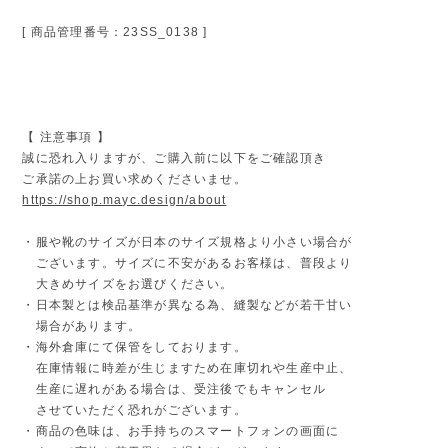
[ 商品管理番号：23SS_0138 ]
【 注意事項 】
誠に恐れ入りますが、ご購入前に以下をご確認頂き
ご承諾の上お買い求めくださいませ。
https://shop.mayc.design/about
・服や靴のサイズが日本のサイズ規格より小さい場合が
ございます。サイズに不安があるお客様は、普段より
大きめサイズをお選びください。
・日本製とは検品基準が異なる為、縫製などが若干甘い
場合があります。
・海外倉庫にて保管をしております。
在庫情報に時差が生じますため在庫切れや生産中止、
生産に遅れがある場合は、受注後でもキャンセル
させていただく恐れがございます。
・商品の色味は、お手持ちのスマートフォンの画面に