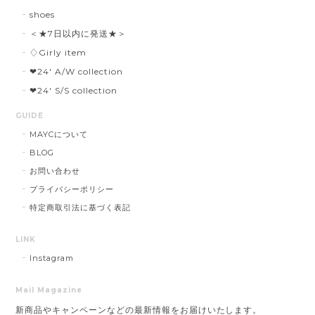
shoes
＜★7日以内に発送★＞
♢Girly item
❤︎24' A/W collection
❤︎24' S/S collection
GUIDE
MAYCについて
BLOG
お問い合わせ
プライバシーポリシー
特定商取引法に基づく表記
LINK
Instagram
Mail Magazine
新商品やキャンペーンなどの最新情報をお届けいたします。