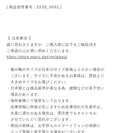
[ 商品管理番号：23SS_0062 ]
【 注意事項 】
誠に恐れ入りますが、ご購入前に以下をご確認頂き
ご承諾の上お買い求めくださいませ。
https://shop.mayc.design/about
・服や靴のサイズが日本のサイズ規格より小さい場合が
ございます。サイズに不安があるお客様は、普段より
大きめサイズをお選びください。
・日本製とは検品基準が異なる為、縫製などが若干甘い
場合があります。
・海外倉庫にて保管をしております。
在庫情報に時差が生じますため在庫切れや生産中止、
生産に遅れがある場合は、受注後でもキャンセル
させていただく恐れがございます。
・商品の色味は、お手持ちのスマートフォンの画面に
よって実物と若干異なる場合がございます。