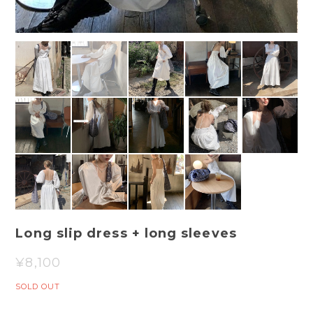
Long slip dress + long sleeves
¥8,100
SOLD OUT