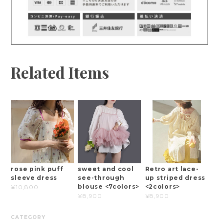
Related Items
rose pink puff
sweet and cool
Retro art lace-
sleeve dress
see-through
up striped dress
blouse <7colors>
<2colors>
¥10,800
¥8,900
¥8,900
CATEGORY