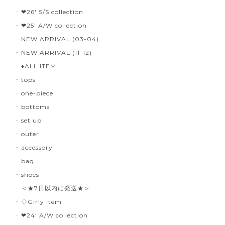
❤︎26' S/S collection
❤︎25' A/W collection
NEW ARRIVAL (03-04)
NEW ARRIVAL (11-12)
♦︎ALL ITEM
tops
one-piece
bottoms
set up
outer
accessory
bag
shoes
＜★7日以内に発送★＞
♢Girly item
❤︎24' A/W collection