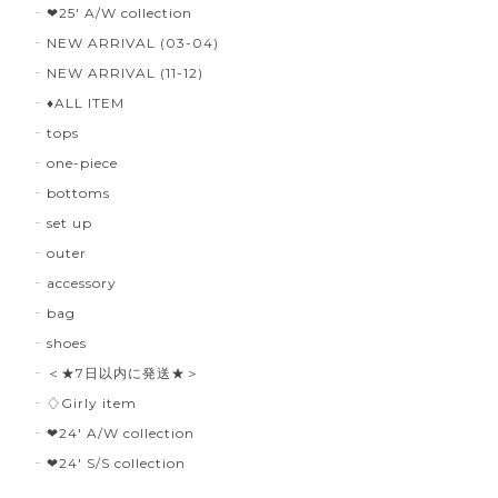
❤︎25' A/W collection
NEW ARRIVAL (03-04)
NEW ARRIVAL (11-12)
♦︎ALL ITEM
tops
one-piece
bottoms
set up
outer
accessory
bag
shoes
＜★7日以内に発送★＞
♢Girly item
❤︎24' A/W collection
❤︎24' S/S collection