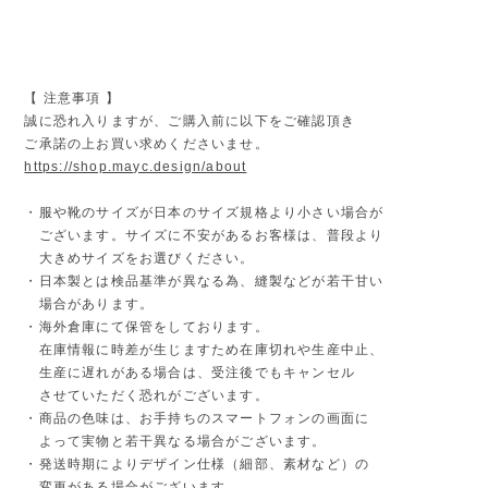
【 注意事項 】
誠に恐れ入りますが、ご購入前に以下をご確認頂き
ご承諾の上お買い求めくださいませ。
https://shop.mayc.design/about
・服や靴のサイズが日本のサイズ規格より小さい場合が
ございます。サイズに不安があるお客様は、普段より
大きめサイズをお選びください。
・日本製とは検品基準が異なる為、縫製などが若干甘い
場合があります。
・海外倉庫にて保管をしております。
在庫情報に時差が生じますため在庫切れや生産中止、
生産に遅れがある場合は、受注後でもキャンセル
させていただく恐れがございます。
・商品の色味は、お手持ちのスマートフォンの画面に
よって実物と若干異なる場合がございます。
・発送時期によりデザイン仕様（細部、素材など）の
変更がある場合がございます。