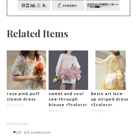
Related Items
rose pink puff
sweet and cool
Retro art lace-
sleeve dress
see-through
up striped dress
blouse <7colors>
<2colors>
¥10,800
¥8,900
¥8,900
CATEGORY
❤︎26' S/S collection