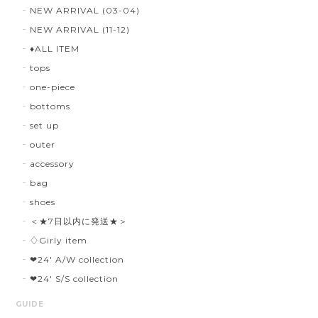
NEW ARRIVAL (03-04)
NEW ARRIVAL (11-12)
♦︎ALL ITEM
tops
one-piece
bottoms
set up
outer
accessory
bag
shoes
＜★7日以内に発送★＞
♢Girly item
❤︎24' A/W collection
❤︎24' S/S collection
GUIDE