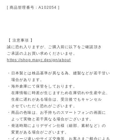
[ 商品管理番号：A102054 ]
【 注意事項 】
誠に恐れ入りますが、ご購入前に以下をご確認頂き
ご承諾の上お買い求めくださいませ。
https://shop.mayc.design/about
・日本製とは検品基準が異なる為、縫製などが若干甘い
場合があります。
・海外倉庫にて保管をしております。
在庫情報に時差が生じますため在庫切れや生産中止、
生産に遅れがある場合は、受注後でもキャンセル
させていただく恐れがございます。
・商品の色味は、お手持ちのスマートフォンの画面に
よって実物と若干異なる場合がございます。
・発送時期によりデザイン仕様（細部、素材など）の
変更がある場合がございます。
・イメージ違いやサイズ交換等、お客さまご都合による