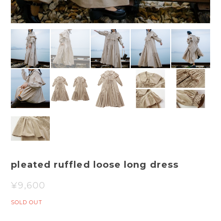
pleated ruffled loose long dress
¥9,600
SOLD OUT