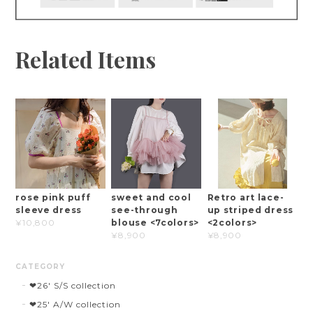
Related Items
rose pink puff
sweet and cool
Retro art lace-
sleeve dress
see-through
up striped dress
blouse <7colors>
<2colors>
¥10,800
¥8,900
¥8,900
CATEGORY
❤︎26' S/S collection
❤︎25' A/W collection