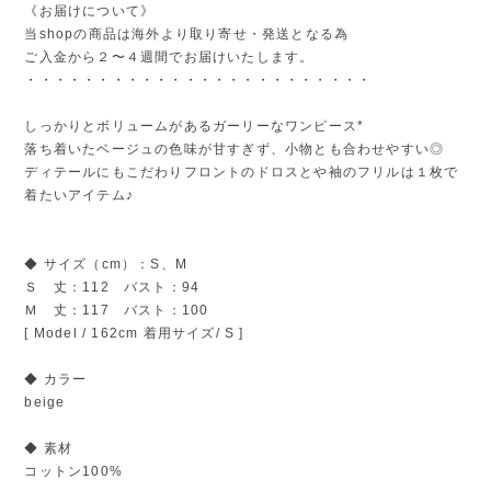
《お届けについて》
当shopの商品は海外より取り寄せ・発送となる為
ご入金から２〜４週間でお届けいたします。
・・・・・・・・・・・・・・・・・・・・・・・・
しっかりとボリュームがあるガーリーなワンピース*
落ち着いたベージュの色味が甘すぎず、小物とも合わせやすい◎
ディテールにもこだわりフロントのドロスとや袖のフリルは１枚で
着たいアイテム♪
◆ サイズ（cm）：S、M
Ｓ 丈：112 バスト：94
Ｍ 丈：117 バスト：100
[ Model / 162cm 着用サイズ/ S ]
◆ カラー
beige
◆ 素材
コットン100%