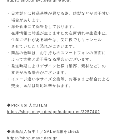
https://shop.mayc.design/about
・日本製とは検品基準が異なる為、縫製などが若干甘い
場合があります。
・海外倉庫にて保管をしております。
在庫情報に時差が生じますため在庫切れや生産中止、
生産に遅れがある場合は、受注後でもキャンセル
させていただく恐れがございます。
・商品の色味は、お手持ちのスマートフォンの画面に
よって実物と若干異なる場合がございます。
・発送時期によりデザイン仕様（細部、素材など）の
変更がある場合がございます。
・イメージ違いやサイズ交換等、お客さまご都合による
交換、返品は対応出来かねます。
◆Pick up! 人気ITEM
https://shop.mayc.design/categories/3257402
◆新商品入荷中！／SALE情報をcheck
https://shop.mayc.design