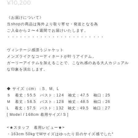
¥10,200
《お届けについて》
当shopの商品は海外より取り寄せ・発送となる為
ご入金から２〜４週間でお届けいたします。
・・・・・・・・・・・・・・・・・・・・・・・・
ヴィンテージ感漂うジャケット
メンズライクなコーディネートが叶うアイテム。
ガーリーアイテムを加えることで、こなれ感のある大人カジュアル
な印象を演出します。
◆ サイズ（cm）：S、M、L
Ｓ 着丈：55.5 バスト：124 袖丈：47.5 袖口：25
Ｍ 着丈：56.5 バスト：128 袖丈：48.5 袖口：26
L 着丈：57.5 バスト：132 袖丈：49.5 袖口：27
[ Model / 168cm 着用サイズ/ S ]
<★スタッフ 着用レビュー★>
・163cm 50kgでMサイズはゆったり目のサイズ感でした*