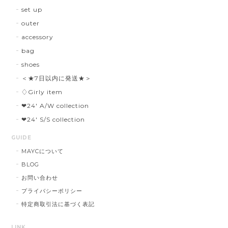
set up
outer
accessory
bag
shoes
＜★7日以内に発送★＞
♢Girly item
❤︎24' A/W collection
❤︎24' S/S collection
GUIDE
MAYCについて
BLOG
お問い合わせ
プライバシーポリシー
特定商取引法に基づく表記
LINK