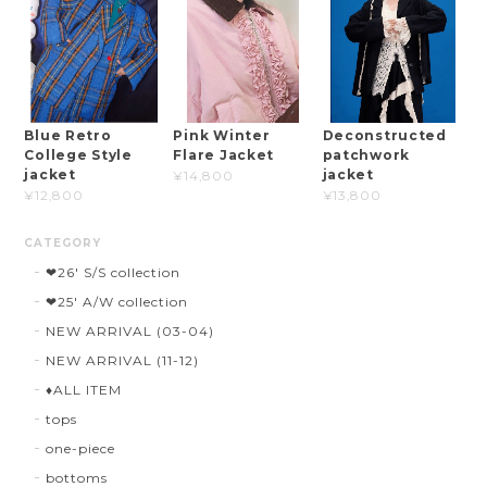
Blue Retro
Pink Winter
Deconstructed
College Style
Flare Jacket
patchwork
jacket
jacket
¥14,800
¥12,800
¥13,800
CATEGORY
❤︎26' S/S collection
❤︎25' A/W collection
NEW ARRIVAL (03-04)
NEW ARRIVAL (11-12)
♦︎ALL ITEM
tops
one-piece
bottoms