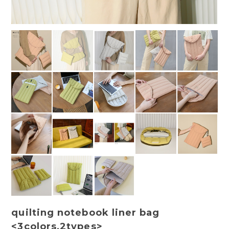
quilting notebook liner bag
<3colors,2types>