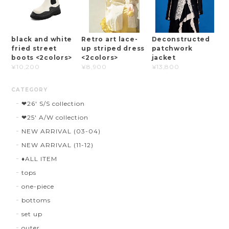
black and white
Retro art lace-
Deconstructed
fried street
up striped dress
patchwork
boots <2colors>
<2colors>
jacket
¥10,200
¥8,900
¥13,800
CATEGORY
❤︎26' S/S collection
❤︎25' A/W collection
NEW ARRIVAL (03-04)
NEW ARRIVAL (11-12)
♦︎ALL ITEM
tops
one-piece
bottoms
set up