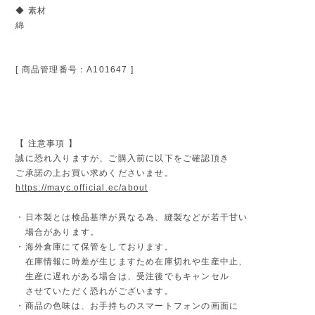
◆ 素材
綿
[ 商品管理番号：A101647 ]
【 注意事項 】
誠に恐れ入りますが、ご購入前に以下をご確認頂き
ご承諾の上お買い求めくださいませ。
https://mayc.official.ec/about
・日本製とは検品基準が異なる為、縫製などが若干甘い
場合があります。
・海外倉庫にて保管をしております。
在庫情報に時差が生じますため在庫切れや生産中止、
生産に遅れがある場合は、受注後でもキャンセル
させていただく恐れがございます。
・商品の色味は、お手持ちのスマートフォンの画面に