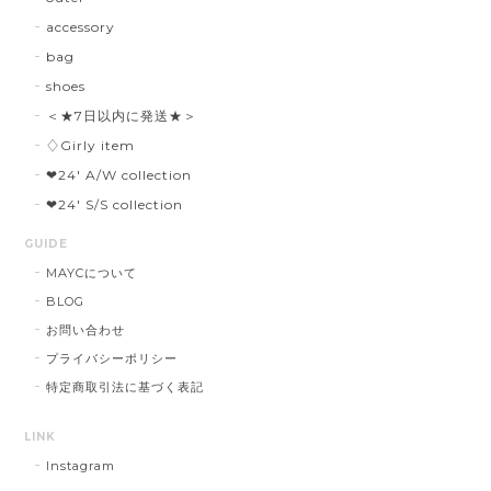
outer
accessory
bag
shoes
＜★7日以内に発送★＞
♢Girly item
❤︎24' A/W collection
❤︎24' S/S collection
GUIDE
MAYCについて
BLOG
お問い合わせ
プライバシーポリシー
特定商取引法に基づく表記
LINK
Instagram