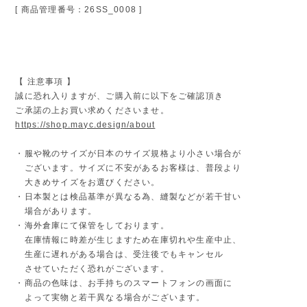
[ 商品管理番号：26SS_0008 ]
【 注意事項 】
誠に恐れ入りますが、ご購入前に以下をご確認頂き
ご承諾の上お買い求めくださいませ。
https://shop.mayc.design/about
・服や靴のサイズが日本のサイズ規格より小さい場合が
ございます。サイズに不安があるお客様は、普段より
大きめサイズをお選びください。
・日本製とは検品基準が異なる為、縫製などが若干甘い
場合があります。
・海外倉庫にて保管をしております。
在庫情報に時差が生じますため在庫切れや生産中止、
生産に遅れがある場合は、受注後でもキャンセル
させていただく恐れがございます。
・商品の色味は、お手持ちのスマートフォンの画面に
よって実物と若干異なる場合がございます。