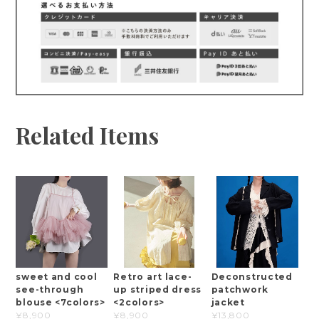
Related Items
sweet and cool
Retro art lace-
Deconstructed
see-through
up striped dress
patchwork
blouse <7colors>
<2colors>
jacket
¥8,900
¥8,900
¥13,800