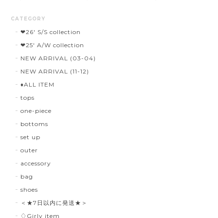
CATEGORY
❤︎26' S/S collection
❤︎25' A/W collection
NEW ARRIVAL (03-04)
NEW ARRIVAL (11-12)
♦︎ALL ITEM
tops
one-piece
bottoms
set up
outer
accessory
bag
shoes
＜★7日以内に発送★＞
♢Girly item