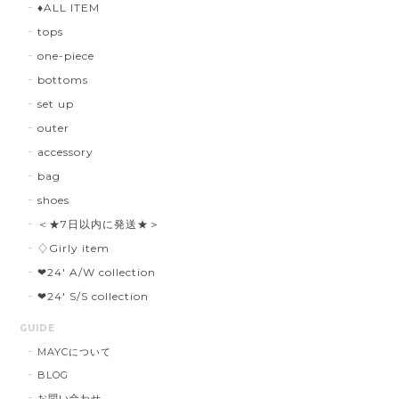
♦︎ALL ITEM
tops
one-piece
bottoms
set up
outer
accessory
bag
shoes
＜★7日以内に発送★＞
♢Girly item
❤︎24' A/W collection
❤︎24' S/S collection
GUIDE
MAYCについて
BLOG
お問い合わせ