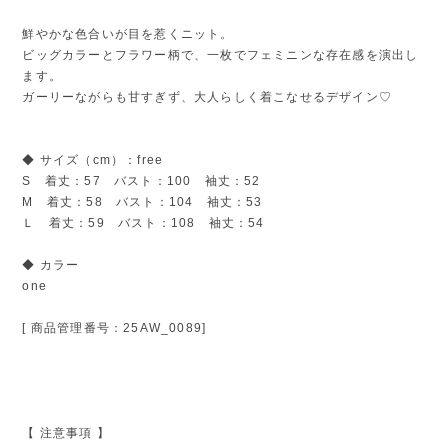
鮮やかな色合いが目を惹くニット。
ビッグカラーとフラワー柄で、一枚でフェミニンな存在感を演出し
ます。
ガーリーながらも甘すぎず、大人らしく着こなせるデザイン♡
◆ サイズ（cm）：free
S 着丈：57 バスト：100 袖丈：52
M 着丈：58 バスト：104 袖丈：53
Ｌ 着丈：59 バスト：108 袖丈：54
◆ カラー
one
[ 商品管理番号：25AW_0089]
【 注意事項 】