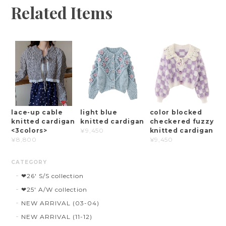
Related Items
lace-up cable
light blue
color blocked
knitted cardigan
knitted cardigan
checkered fuzzy
<3colors>
knitted cardigan
¥9,450
¥8,800
¥9,450
CATEGORY
❤︎26' S/S collection
❤︎25' A/W collection
NEW ARRIVAL (03-04)
NEW ARRIVAL (11-12)