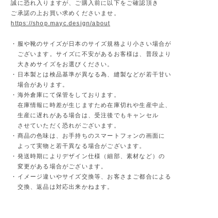
誠に恐れ入りますが、ご購入前に以下をご確認頂き
ご承諾の上お買い求めくださいませ。
https://shop.mayc.design/about
・服や靴のサイズが日本のサイズ規格より小さい場合が
ございます。サイズに不安があるお客様は、普段より
大きめサイズをお選びください。
・日本製とは検品基準が異なる為、縫製などが若干甘い
場合があります。
・海外倉庫にて保管をしております。
在庫情報に時差が生じますため在庫切れや生産中止、
生産に遅れがある場合は、受注後でもキャンセル
させていただく恐れがございます。
・商品の色味は、お手持ちのスマートフォンの画面に
よって実物と若干異なる場合がございます。
・発送時期によりデザイン仕様（細部、素材など）の
変更がある場合がございます。
・イメージ違いやサイズ交換等、お客さまご都合による
交換、返品は対応出来かねます。