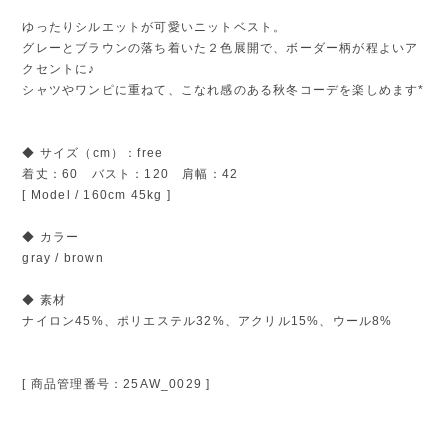
ゆったりシルエットが可愛いニットベスト。
グレーとブラウンの落ち着いた２色展開で、ボーダー柄が程よいア
クセントに♪
シャツやワンピに重ねて、こなれ感のある秋冬コーデを楽しめます*
◆ サイズ（cm）：free
着丈：60 バスト：120 肩幅：42
[ Model / 160cm 45kg ]
◆ カラー
gray / brown
◆ 素材
ナイロン45%、ポリエステル32%、アクリル15%、ウール8%
[ 商品管理番号：25AW_0029 ]