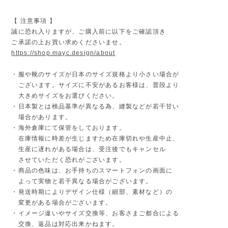
【 注意事項 】
誠に恐れ入りますが、ご購入前に以下をご確認頂き
ご承諾の上お買い求めくださいませ。
https://shop.mayc.design/about
・服や靴のサイズが日本のサイズ規格より小さい場合が
ございます。サイズに不安があるお客様は、普段より
大きめサイズをお選びください。
・日本製とは検品基準が異なる為、縫製などが若干甘い
場合があります。
・海外倉庫にて保管をしております。
在庫情報に時差が生じますため在庫切れや生産中止、
生産に遅れがある場合は、受注後でもキャンセル
させていただく恐れがございます。
・商品の色味は、お手持ちのスマートフォンの画面に
よって実物と若干異なる場合がございます。
・発送時期によりデザイン仕様（細部、素材など）の
変更がある場合がございます。
・イメージ違いやサイズ交換等、お客さまご都合による
交換、返品は対応出来かねます。