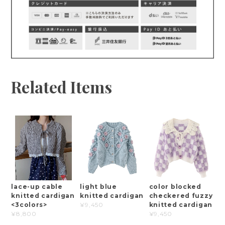
Related Items
lace-up cable
light blue
color blocked
knitted cardigan
knitted cardigan
checkered fuzzy
<3colors>
knitted cardigan
¥9,450
¥8,800
¥9,450