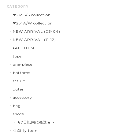
CATEGORY
❤︎26' S/S collection
❤︎25' A/W collection
NEW ARRIVAL (03-04)
NEW ARRIVAL (11-12)
♦︎ALL ITEM
tops
one-piece
bottoms
set up
outer
accessory
bag
shoes
＜★7日以内に発送★＞
♢Girly item