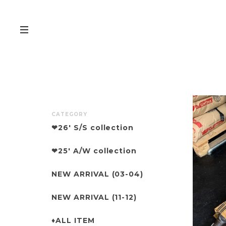
CATEGORY
❤︎26' S/S collection
❤︎25' A/W collection
NEW ARRIVAL (03-04)
NEW ARRIVAL (11-12)
♦︎ALL ITEM