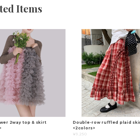
ted Items
wer 2way top & skirt
Double-row ruffled plaid ski
>
<2colors>
¥9,250