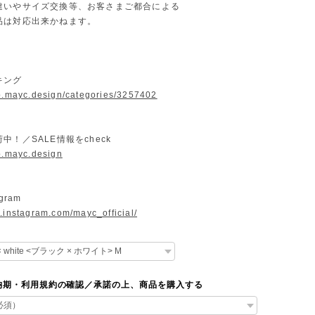
違いやサイズ交換等、お客さまご都合による
は対応出来かねます。
キング
op.mayc.design/categories/3257402
中！／SALE情報をcheck
op.mayc.design
gram
.instagram.com/mayc_official/
納期・利用規約の確認／承諾の上、商品を購入する