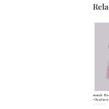
Rela
mesh flo
<7colors
¥11,800