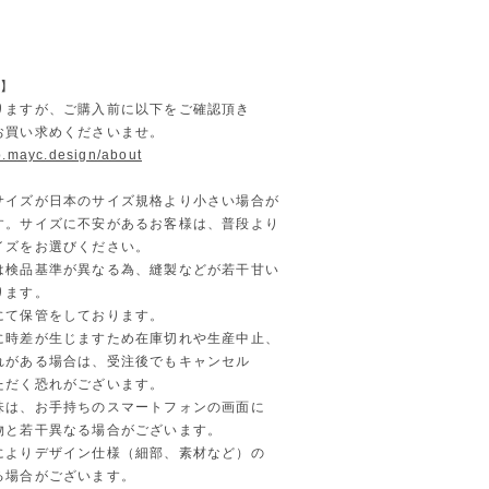
 】
りますが、ご購入前に以下をご確認頂き
お買い求めくださいませ。
op.mayc.design/about
サイズが日本のサイズ規格より小さい場合が
。サイズに不安があるお客様は、普段より
ズをお選びください。
は検品基準が異なる為、縫製などが若干甘い
ります。
にて保管をしております。
時差が生じますため在庫切れや生産中止、
がある場合は、受注後でもキャンセル
だく恐れがございます。
味は、お手持ちのスマートフォンの画面に
と若干異なる場合がございます。
によりデザイン仕様（細部、素材など）の
場合がございます。