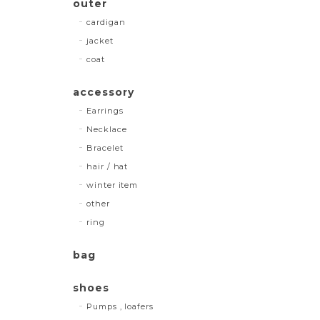
outer
cardigan
jacket
coat
accessory
Earrings
Necklace
Bracelet
hair / hat
winter item
other
ring
bag
shoes
Pumps , loafers