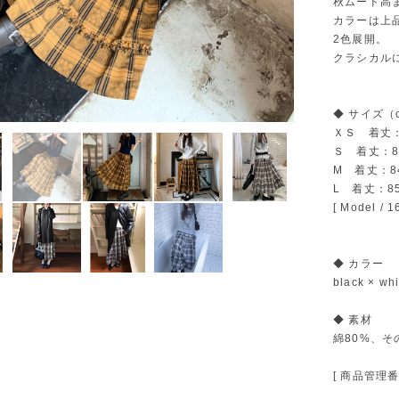
秋ムード高
カラーは上品な 
2色展開。
クラシカル
◆ サイズ（
ＸＳ 着丈：
Ｓ 着丈：8
M 着丈：8
L 着丈：8
[ Model 
◆ カラー
black × whi
◆ 素材
綿80%、そ
[ 商品管理番