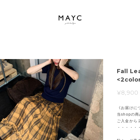
Fall Le
<2colo
¥8,900
《お届けに
当shopの
ご入金から
・・・・・