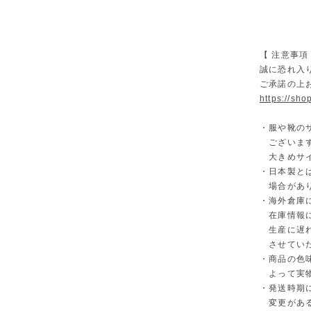
【 注意事項
誠に恐れ入
ご承諾の上
https://sh
・服や靴の
ございます
大きめサイ
・日本製と
場合があ
・海外倉庫
在庫情報に
生産に遅れ
させていた
・商品の色
よって実物
・発送時期
変更がある