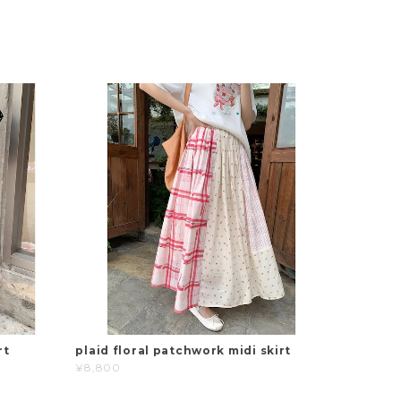
rt
plaid floral patchwork midi skirt
¥8,800