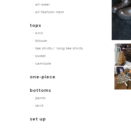
all-wear
all-fashion-item
tops
knit
blouse
tee shirts／ long tee shirts
sweat
camisole
one-piece
bottoms
pants
skirt
set up