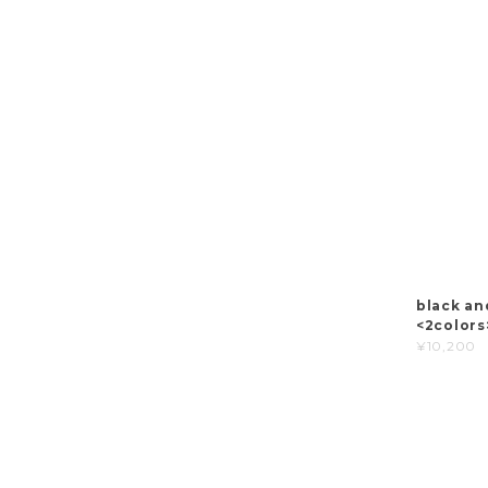
black an
<2colors
¥10,200