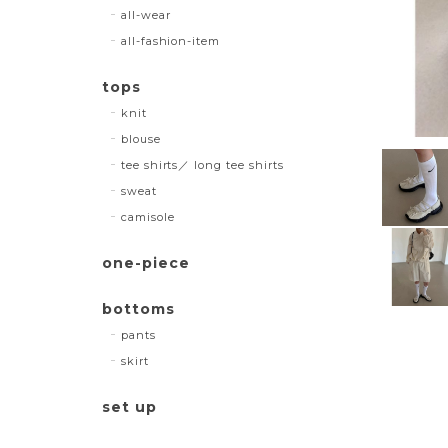
all-wear
all-fashion-item
tops
knit
blouse
tee shirts／ long tee shirts
sweat
camisole
one-piece
bottoms
pants
skirt
set up