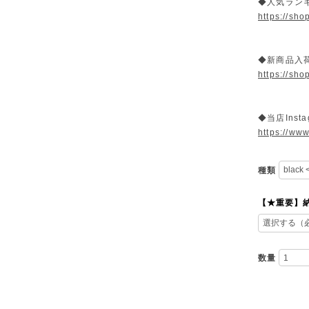
◆人気ラン
https://sh
◆新商品入荷
https://sh
◆当店Insta
https://www
種類
【★重要】
数量