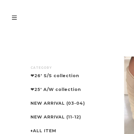
CATEGORY
❤︎26' S/S collection
❤︎25' A/W collection
NEW ARRIVAL (03-04)
NEW ARRIVAL (11-12)
♦︎ALL ITEM