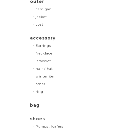
outer
cardigan
jacket
coat
accessory
Earrings
Necklace
Bracelet
hair / hat
winter item
other
ring
bag
shoes
Pumps , loafers