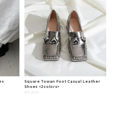
es
Square Towan Foot Casual Leather
Shoes <2colors>
¥11,200