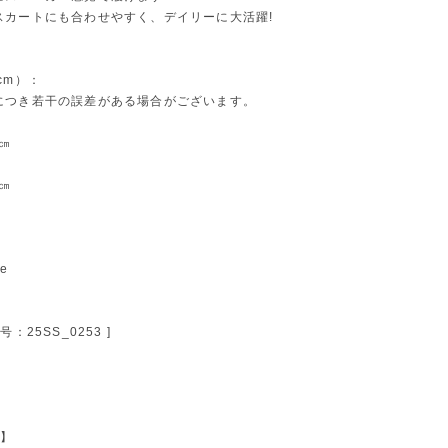
スカートにも合わせやすく、デイリーに大活躍!
cm）：
につき若干の誤差がある場合がございます。
5㎝
5㎝
te
：25SS_0253 ]
 】