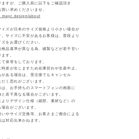
りますが、ご購入前に以下をご確認頂き
お買い求めくださいませ。
op.mayc.design/about
サイズが日本のサイズ規格より小さい場合が
。サイズに不安があるお客様は、普段より
ズをお選びください。
は検品基準が異なる為、縫製などが若干甘い
ります。
にて保管をしております。
時差が生じますため在庫切れや生産中止、
がある場合は、受注後でもキャンセル
だく恐れがございます。
味は、お手持ちのスマートフォンの画面に
と若干異なる場合がございます。
によりデザイン仕様（細部、素材など）の
場合がございます。
違いやサイズ交換等、お客さまご都合による
は対応出来かねます。