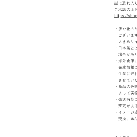
誠に恐れ入
ご承諾の上
https://sh
・服や靴の
ございます
大きめサイ
・日本製と
場合があ
・海外倉庫
在庫情報に
生産に遅れ
させていた
・商品の色
よって実物
・発送時期
変更がある
・イメージ
交換、返品