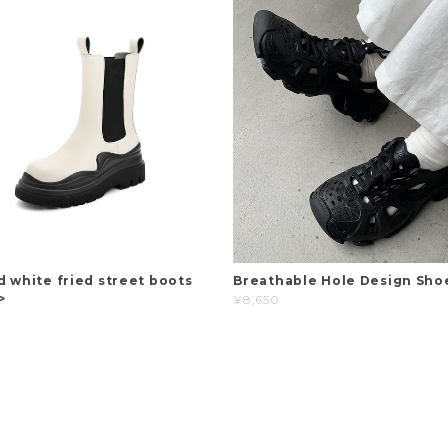
d white fried street boots
Breathable Hole Design Sho
>
¥8,650