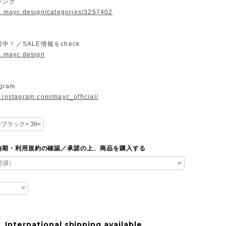
キング
op.mayc.design/categories/3257402
中！／SALE情報をcheck
op.mayc.design
gram
.instagram.com/mayc_official/
納期・利用規約の確認／承諾の上、商品を購入する
International shipping available