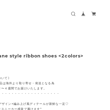
ane style ribbon shoes <2colors>
ついて》
商品は海外より取り寄せ・発送となる為
２〜４週間でお届けいたします。
・・・・・・・・・・・・・・・・・・・
aneデザイン×編み上げ風ディテールが新鮮な一足♡
にスニーカー感覚で履けます*