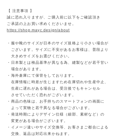
【 注意事項 】
誠に恐れ入りますが、ご購入前に以下をご確認頂き
ご承諾の上お買い求めくださいませ。
https://shop.mayc.design/about
・服や靴のサイズが日本のサイズ規格より小さい場合が
ございます。サイズに不安があるお客様は、普段より
大きめサイズをお選びください。
・日本製とは検品基準が異なる為、縫製などが若干甘い
場合があります。
・海外倉庫にて保管をしております。
在庫情報に時差が生じますため在庫切れや生産中止、
生産に遅れがある場合は、受注後でもキャンセル
させていただく恐れがございます。
・商品の色味は、お手持ちのスマートフォンの画面に
よって実物と若干異なる場合がございます。
・発送時期によりデザイン仕様（細部、素材など）の
変更がある場合がございます。
・イメージ違いやサイズ交換等、お客さまご都合による
交換、返品は対応出来かねます。