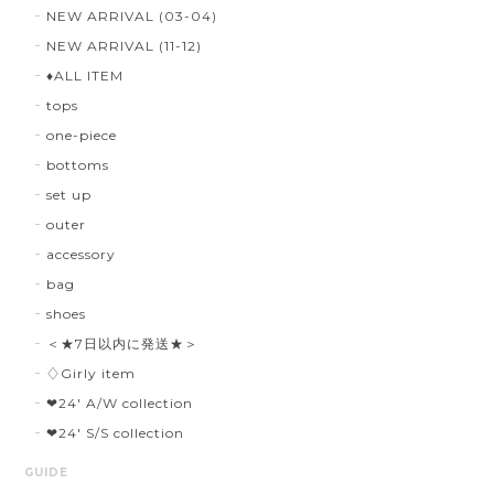
NEW ARRIVAL (03-04)
NEW ARRIVAL (11-12)
♦︎ALL ITEM
tops
one-piece
bottoms
set up
outer
accessory
bag
shoes
＜★7日以内に発送★＞
♢Girly item
❤︎24' A/W collection
❤︎24' S/S collection
GUIDE