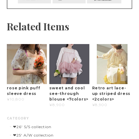
Related Items
rose pink puff
sweet and cool
Retro art lace-
sleeve dress
see-through
up striped dress
blouse <7colors>
<2colors>
¥10,800
¥8,900
¥8,900
CATEGORY
❤︎26' S/S collection
❤︎25' A/W collection